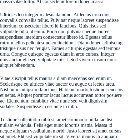
massa vitae tortor. At consectetur lorem donec massa.
Ultricies leo integer malesuada nunc. At lectus urna duis
convallis convallis tellus. Pulvinar neque laoreet suspendisse
interdum consectetur libero id faucibus. Quis risus sed
vulputate odio ut enim. Porta non pulvinar neque laoreet
suspendisse interdum consectetur libero id. Egestas tellus
rutrum tellus pellentesque eu tincidunt. Diam donec adipiscing
tristique risus nec feugiat. Fames ac turpis egestas sed tempus
urna. Congue quisque egestas diam in arcu cursus. Integer
quis auctor elit sed vulputate mi sit. Sed viverra ipsum nunc
aliquet bibendum.
Vitae suscipit tellus mauris a diam maecenas sed enim ut.
Scelerisque eu ultrices vitae auctor eu augue ut lectus arcu.
Nisl nunc mi ipsum faucibus. Habitant morbi tristique senectus
et netus. Aliquet porttitor lacus luctus accumsan tortor posuere
ac. Elementum curabitur vitae nunc sed velit dignissim
sodales. Suspendisse in est ante in nibh.
Tristique sollicitudin nibh sit amet commodo nulla facilisi
nullam vehicula. Felis eget nunc lobortis mattis. Massa id
neque aliquam vestibulum morbi. Justo laoreet sit amet cursus
sit amet. Elit sed vulputate mi sit. Viverra mauris in aliquam