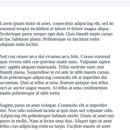
Lorem ipsum dolor sit amet, consectetur adipiscing elit, sed do
eiusmod tempor incididunt ut labore et dolore magna aliqua.
Scelerisque purus semper eget duis. Quis blandit turpis cursus
in hac habitasse platea. Pellentesque eu tincidunt tortor
aliquam nulla facilisi.
Sed cras ornare arcu dui vivamus arcu felis. Cursus euismod
quis viverra nibh cras pulvinar mattis nunc. Vulputate sapien
nec sagittis aliquam malesuada. Tellus molestie nunc non
blandit massa. Suspendisse in est ante in nibh mauris cursus.
Erat pellentesque adipiscing commodo elit at imperdiet dui
accumsan. Duis at tellus at urna. Rutrum quisque non tellus
orci ac auctor augue mauris. At tellus at urna condimentum
mattis pellentesque id nibh tortor.
Sagittis purus sit amet volutpat. Commodo elit at imperdiet
dui. Non odio euismod lacinia at quis risus sed vulputate odio.
Adipiscing elit pellentesque habitant morbi. Etiam sit amet nisl
purus in mollis. Nam at lectus urna duis. Aliquet eget sit amet
tellus cras adipiscing enim eu turpis. Facilisis mauris sit amet